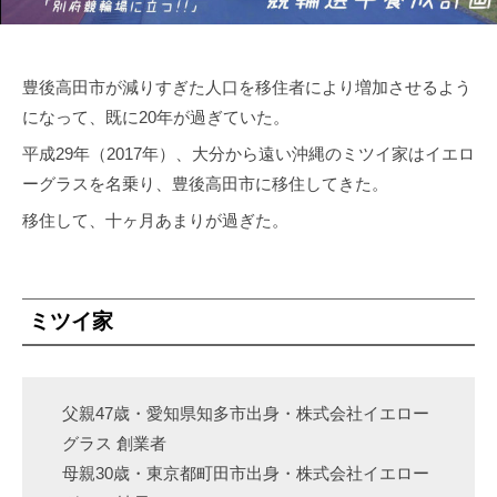
1
ー
z
ジ
x
制
豊後高田市が減りすぎた人口を移住者により増加させるよう
ラ
作
になって、既に20年が過ぎていた。
イ
｜
ブ
平成29年（2017年）、大分から遠い沖縄のミツイ家はイエロ
株
ラ
ーグラスを名乗り、豊後高田市に移住してきた。
リ
式
移住して、十ヶ月あまりが過ぎた。
会
社
イ
ミツイ家
エ
ロ
ー
父親47歳・愛知県知多市出身・株式会社イエロー
グ
グラス 創業者
ラ
母親30歳・東京都町田市出身・株式会社イエロー
ス