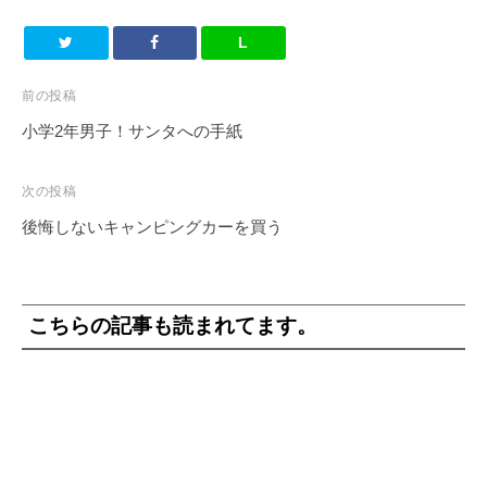
L
投
前の投稿
稿
小学2年男子！サンタへの手紙
ナ
ビ
次の投稿
ゲ
後悔しないキャンピングカーを買う
ー
シ
ョ
こちらの記事も読まれてます。
ン