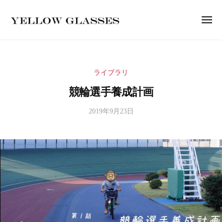
コ
ン
メ
ニ
テ
W
ュ
ン
ー
o
ツ
r
へ
ライブラリ
d
ス
競輪選手養成計画
P
キ
r
2019年9月23日
b
ッ
e
y
プ
s
m
i
s
t
の
s
ホ
u
ー
i
ム
3
ペ
2