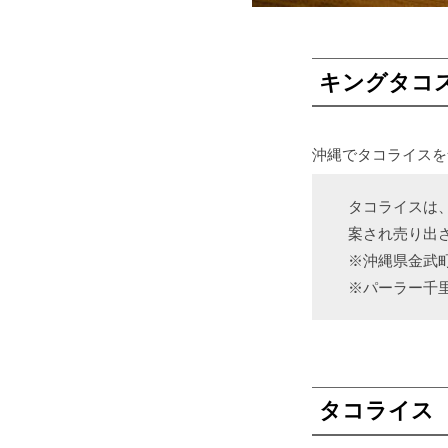
ロ
ー
キングタコ
グ
ラ
ス
沖縄でタコライスを食
タコライスは
案され売り出
※沖縄県金武
※パーラー千里
タコライス