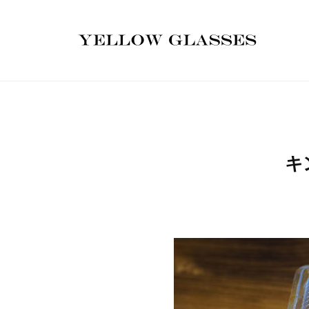
コ
o
o
o
ン
r
r
r
テ
d
d
d
ン
W
P
P
P
ツ
o
r
r
r
へ
r
e
e
e
ス
s
s
s
d
キ
s
s
s
P
ッ
キ
の
の
の
プ
r
ホ
ホ
ホ
e
ー
ー
ー
s
ム
ム
ム
s
ペ
ペ
ペ
ー
ー
ー
の
ジ
ジ
ジ
ホ
制
制
制