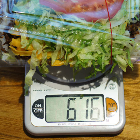
i
3
2
1
z
x
沖
縄