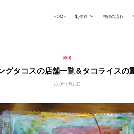
HOME
制作費
制作の流れ
沖縄
ングタコスの店舗一覧＆タコライスの
2019年9月23日
b
y
m
i
t
s
u