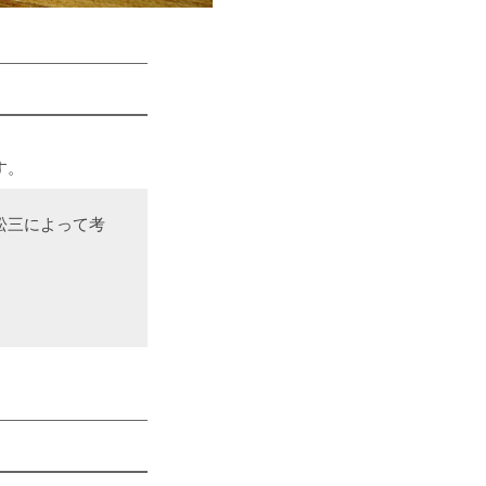
す。
松三によって考