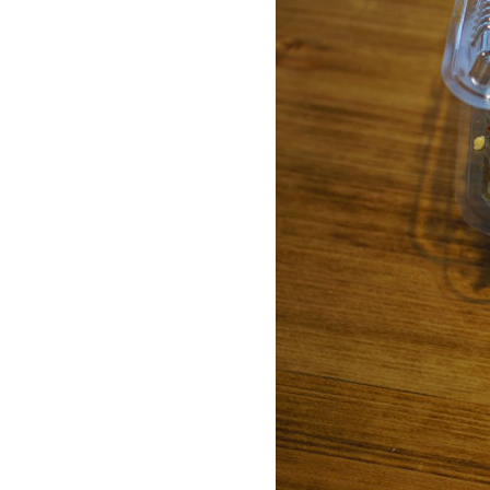
ー
作
作
作
ム
｜
｜
｜
ペ
株
株
株
式
式
式
ー
会
会
会
ジ
社
社
社
制
イ
イ
イ
作
エ
エ
エ
｜
ロ
ロ
ロ
株
ー
ー
ー
グ
グ
グ
式
ラ
ラ
ラ
会
ス
ス
ス
社
イ
エ